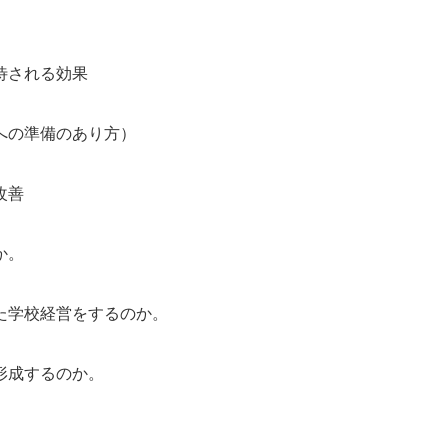
待される効果
への準備のあり方）
改善
か。
た学校経営をするのか。
形成するのか。
。