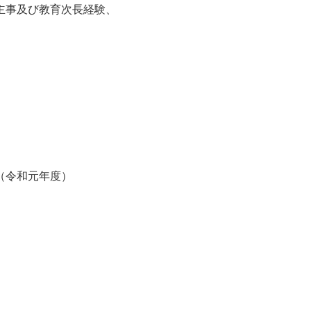
主事及び教育次長経験、
）
（令和元年度）